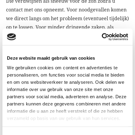
Die verdwijnen als sneeuw voor de zon zodra u
contact met ons opneemt. Voor noodgevallen komen
we direct langs om het probleem (eventueel tijdelijk)
op te lossen. Voor minder dringende zaken, als
reparatie en onderhoud, maken we meestal een
afspraak voor de volgende dag. Omdat we met
originele onderdelen werken, blijft uw scherm
Deze website maakt gebruik van cookies
perfect functioneren.
We gebruiken cookies om content en advertenties te
personaliseren, om functies voor social media te bieden
en om ons websiteverkeer te analyseren. Ook delen we
Wilt u nieuwe zonwering voor een scherpe prijs?
informatie over uw gebruik van onze site met onze
Neem dan contact op met Sunsell Zonwering in
partners voor social media, adverteren en analyse. Deze
Woerden:
(0348) 411 594
.
partners kunnen deze gegevens combineren met andere
informatie die u aan ze heeft verstrekt of die ze hebben
verzameld op basis van uw gebruik van hun services.
SUNSELL ZONWERING LEVERT EN PLAATST:
Toestemmingsselectie